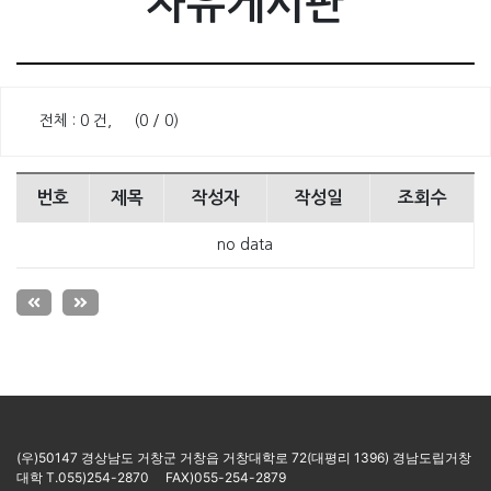
자유게시판
전체 : 0 건, (0 / 0)
번호
제목
작성자
작성일
조회수
no data
(우)50147 경상남도 거창군 거창읍 거창대학로 72(대평리 1396) 경남도립거창
대학 T.055)254-2870 FAX)055-254-2879